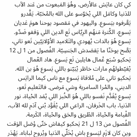
كي كان عايَش عالأرض، وهُوَ المَبعوت من عَند الآب
للدَنيا وكامَل اللي يْحَوّسو على الله بالمْحَبّة، يَقَّدرو
يَعَّرفوه بيَسوع. واليهود في مَقصود يوحنا هومَ عَديان
يَسوع، الكُترة مَنهُم الرِيّاس تَع الدين اللي وَقفو ضَدّو.
يَسوع هُوَ بالدات يْهودي والتَلاميد الأوّلانِيّين تَعو تاني،
بَصَّح يوحَنّا ما يَقصَدش الجَنسِيّة. الفُصول من 1 ل 12
يَحكيو سْبَع عْمال هايلين تَع يَسوع. هاد العْمال
يْعَيّطولهُم مارات خاطَر يْبَيّنو باللي يَسوع هُوَ بن الله.
يَحكيو تاني على مُلاقاة يَسوع مع ناس كيما الرايَس
الديني، والمْرا السامرية وشي مَرضى. فالتَعليم تَعو،
يَسوع يْقَدَّم نَفسو باللي هُوَ الخُبز اللي يْمَد الحْياة، نور
الدَنيا، باب الخَرفان، الراعي اللي يْڤَوَّد بْني آدَم لله الآب،
القْيامة والحْياة، الطْريق والحَق والحْياة، الكَرمة.
الفُصول من 13 ل 21 يَحكيو كيفاش حَتّى وْصَل الوَقت
وين كان لازَم ليَسوع باش يْخَلّي الدَنيا ويْروح لباباه. يَهْدَر