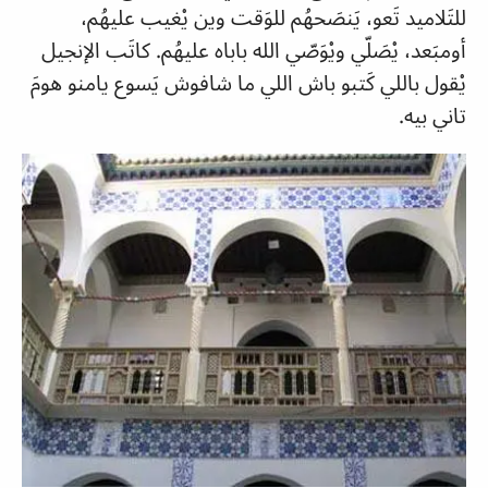
للتَلاميد تَعو، يَنصَحهُم للوَقت وين يْغيب عليهُم،
أومبَعد، يْصَلّي ويْوَصّي الله باباه عليهُم. كاتَب الإنجيل
يْقول باللي كَتبو باش اللي ما شافوش يَسوع يامنو هومَ
تاني بيه.