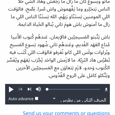
ماتو ويَسوع كان ما زال ما رْجَعش وهاد الشي خَلاّ
الناس يَتحَيّرو وما يَفَّهموش واش صْرا. بَصَّح، فالوَقت
اللي المومنين يَستَنّاو رَبهُم، الله يَستَنّا الناس اللي ما
زال ما آمنوش باش هومَ تاني يْنالو الحْياة الدايمة.
باش يَتَّبتو المَسيحِيّين فالإيمان، عَندهُم كْتوب الأَنبيا
مْتاع العَهَد القْديم، وعَندهُم تاني شْهود يَسوع المَسيح
وبْراوات بولَس اللي كانو نْعَرفو فالوَقت اللي كْتَب فيه
بُطرُس هاد البْرِيّة. ما لازَمش الواحَد يْجَّرَب يَفهَم ويْفَسَّر
الكْتوب وَحدو، لازَم يَتعاوَن مع المَسيحِيّين الأخرين
ويَتَّكلو كامَل على الروح القُدُوس.
Loaded
:
Play
Mute
1.04%
Previous
Next
Auto advance
Send us your comments or questions