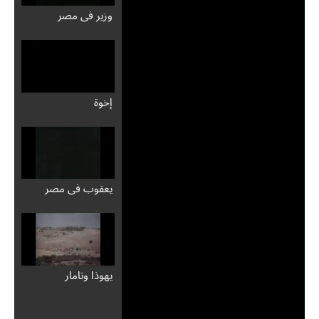
وزير في مصر
إخوة
يعقوب في مصر
يهوذا وتامار