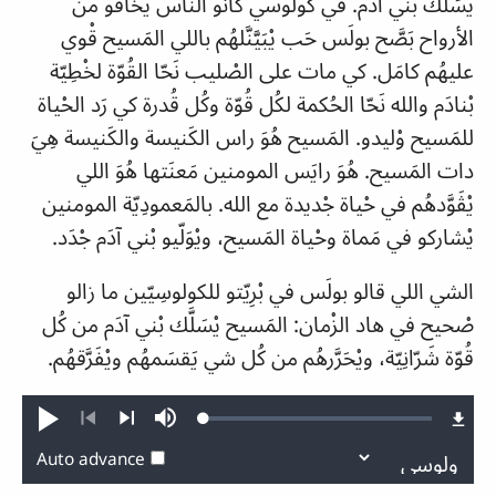
يْسَلَّك بْني آدَم. في كولوسي كانو الناس يْخافو من
الأرواح بَصَّح بولَس حَب يْبَيَّنَّلهُم باللي المَسيح قْوي
عليهُم كامَل. كي مات على الصْليب نَحّا القُوّة لخْطِيّة
بْنادَم والله نَحّا الحُكمة لكُل قُوّة وكُل قُدرة كي رَد الحْياة
للمَسيح وْليدو. المَسيح هُوَ راس الكَنيسة والكَنيسة هِيَ
دات المَسيح. هُوَ رايَس المومنين مَعنَتها هُوَ اللي
يْڤَوَّدهُم في حْياة جْديدة مع الله. بالمَعمودِيّة المومنين
يْشاركو في مَماة وحْياة المَسيح، ويْوَلّيو بْني آدَم جْدَد.
الشي اللي قالو بولَس في بْرِيّتو للكولوسِيّين ما زالو
صْحيح في هاد الزْمان: المَسيح يْسَلَّك بْني آدَم من كُل
قُوّة شَرّانِيّة، ويْحَرَّرهُم من كُل شي يَقسَمهُم ويْفَرَّقهُم.
Loaded
:
Play
Mute
0.85%
Previous
Next
Auto advance